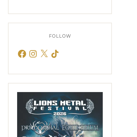
FOLLOW
Facebook
Instagram
X
TikTok