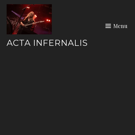
Skip
to
content
Menu
ACTA INFERNALIS