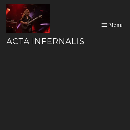
Skip
to
content
Menu
ACTA INFERNALIS