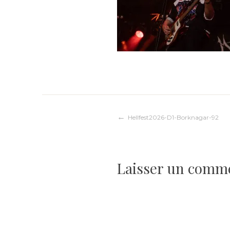
Navigation
Hellfest2026-D1-Borknagar-92
de
Laisser un comm
l’article