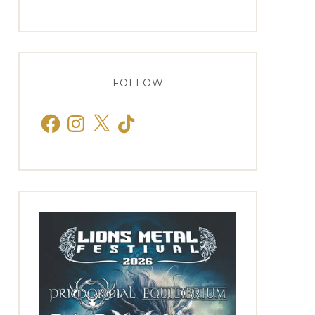
FOLLOW
Facebook
Instagram
X
TikTok