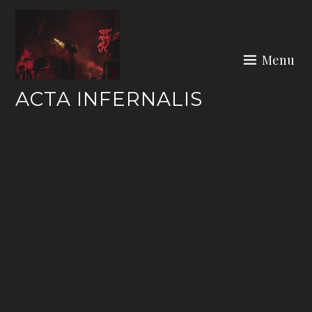
Skip
to
content
Menu
ACTA INFERNALIS