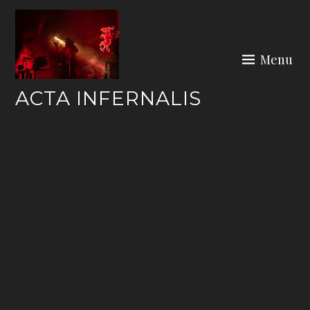
Skip
to
content
Menu
ACTA INFERNALIS