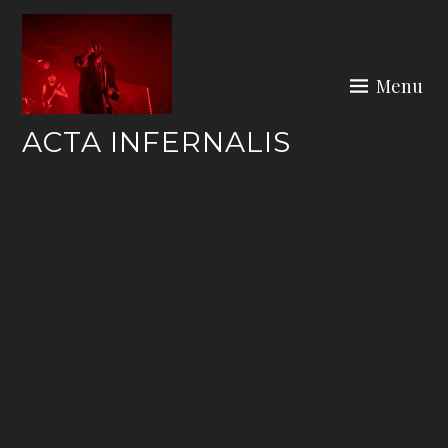
Skip
to
content
Menu
ACTA INFERNALIS