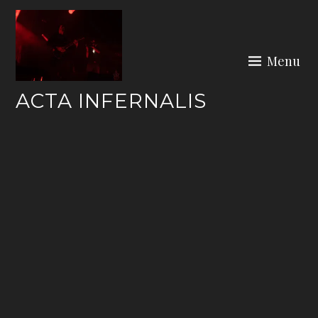
Skip
to
content
Menu
ACTA INFERNALIS