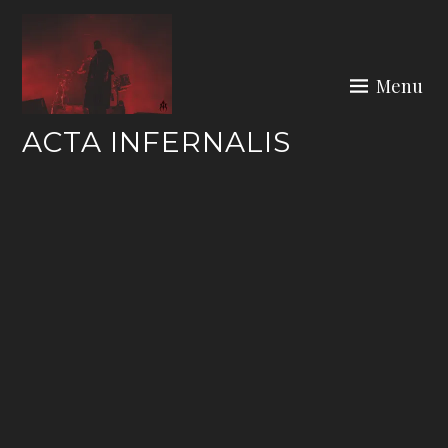
Skip
to
content
Menu
ACTA INFERNALIS