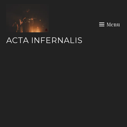
Skip
to
content
Menu
ACTA INFERNALIS