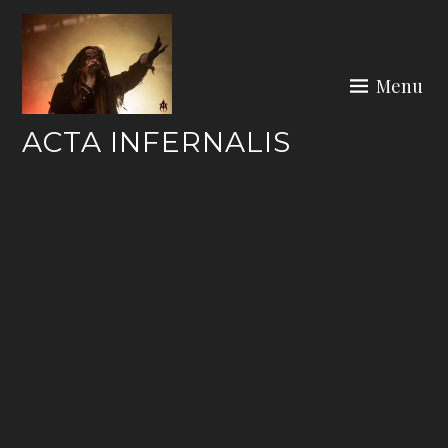
Skip
to
content
Menu
ACTA INFERNALIS