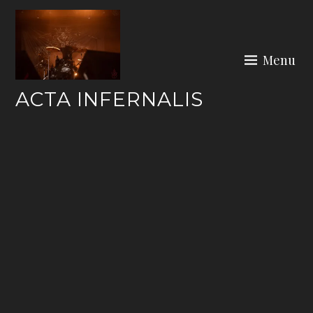
Skip
to
content
Menu
ACTA INFERNALIS