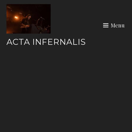
Skip
to
content
Menu
ACTA INFERNALIS