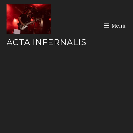
Skip
to
content
Menu
ACTA INFERNALIS