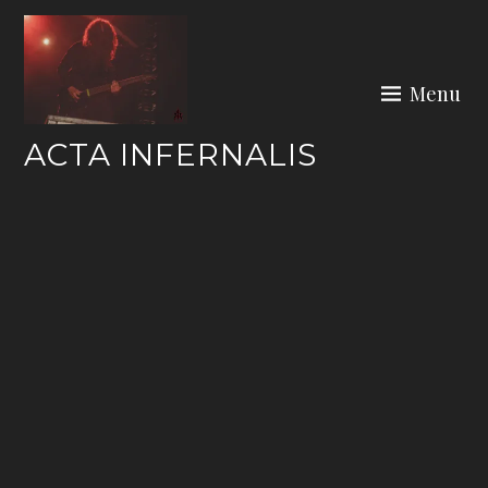
Skip
to
content
Menu
ACTA INFERNALIS