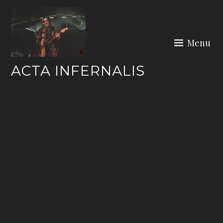
Skip
to
content
Menu
ACTA INFERNALIS