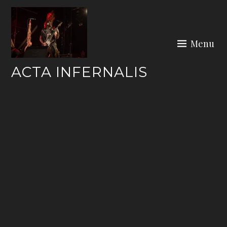
Skip
to
content
Menu
ACTA INFERNALIS