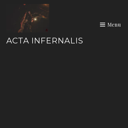
Skip
to
content
Menu
ACTA INFERNALIS