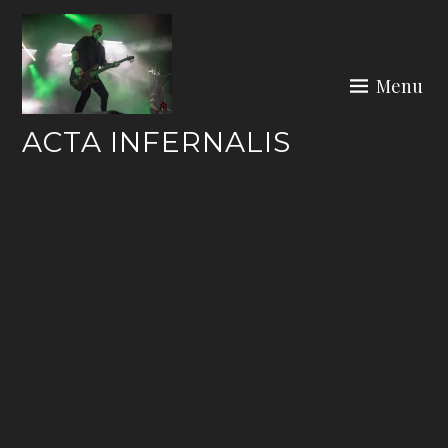
Skip
to
content
Menu
ACTA INFERNALIS