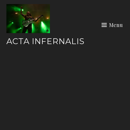
Skip
to
content
Menu
ACTA INFERNALIS