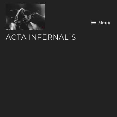
Skip
to
content
Menu
ACTA INFERNALIS