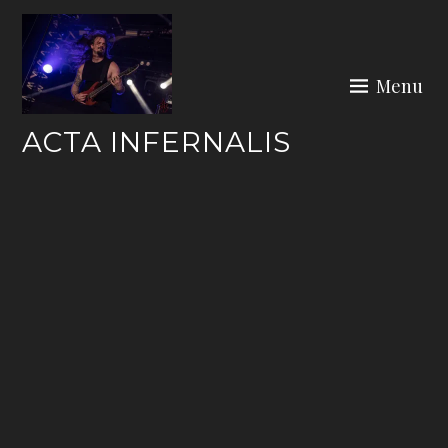
Skip
to
content
Menu
ACTA INFERNALIS