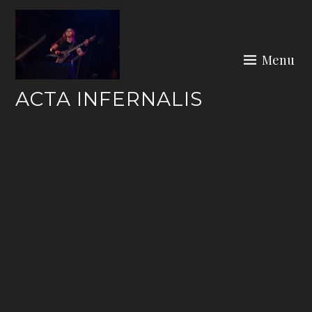
Skip
to
content
Menu
ACTA INFERNALIS