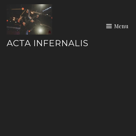
Skip
to
content
Menu
ACTA INFERNALIS