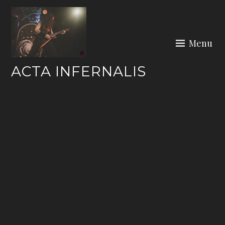
Skip
to
content
Menu
ACTA INFERNALIS