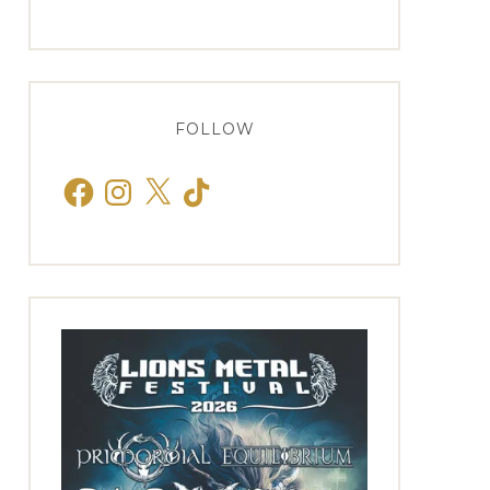
FOLLOW
Facebook
Instagram
X
TikTok