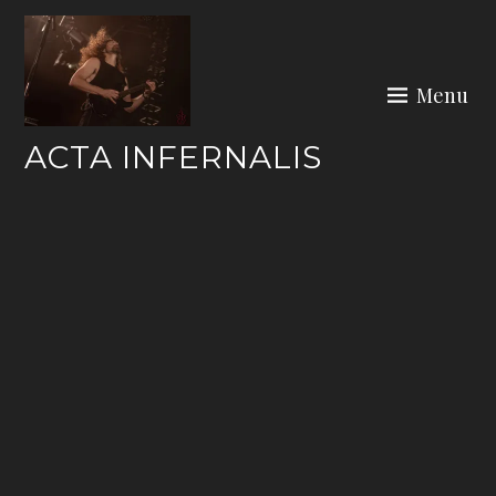
Skip
to
content
Menu
ACTA INFERNALIS