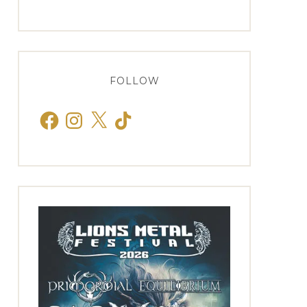
FOLLOW
Facebook
Instagram
X
TikTok