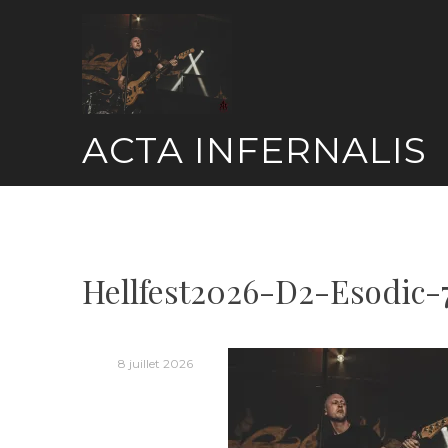
Skip
to
content
ACTA INFERNALIS
Hellfest2026-D2-Esodic-
8 juillet 2026