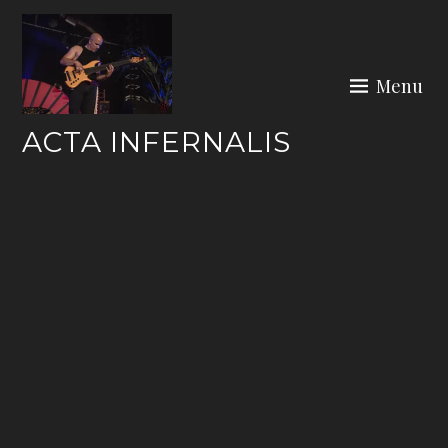
Skip
to
content
Menu
ACTA INFERNALIS