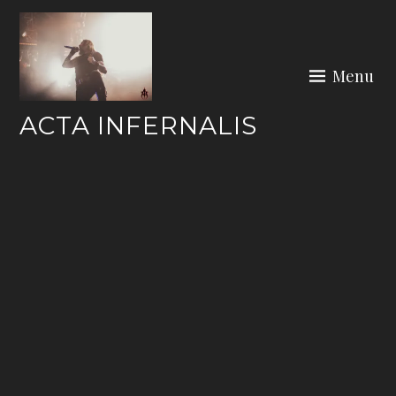
Skip
to
content
Menu
ACTA INFERNALIS