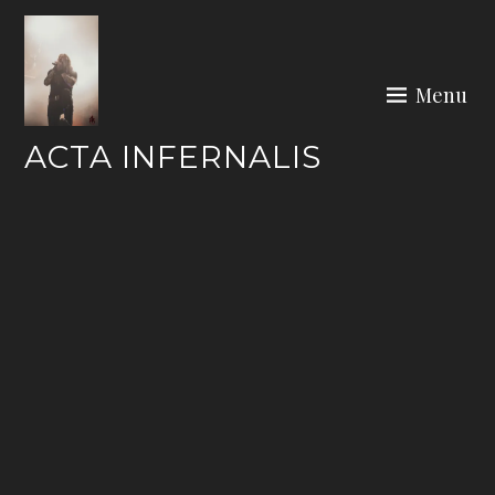
Skip
to
content
Menu
ACTA INFERNALIS