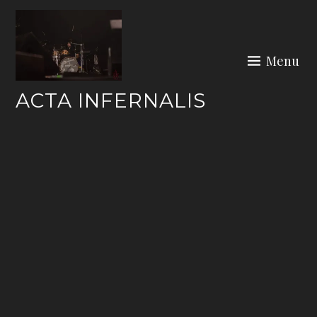
Skip
to
content
Menu
ACTA INFERNALIS