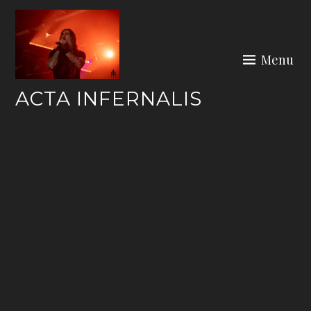
Skip
to
content
Menu
ACTA INFERNALIS