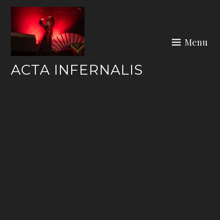
Skip
to
content
Menu
ACTA INFERNALIS