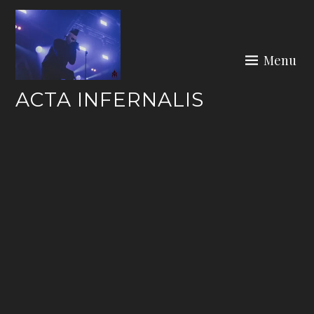
Skip
to
content
Menu
ACTA INFERNALIS