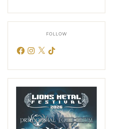
FOLLOW
Facebook
Instagram
X
TikTok