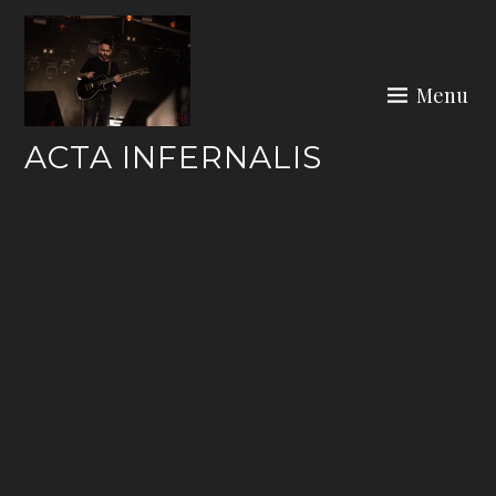
Skip
to
content
Menu
ACTA INFERNALIS