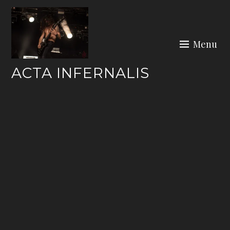
Skip
to
content
Menu
ACTA INFERNALIS