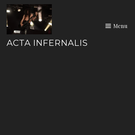
Skip
to
content
Menu
ACTA INFERNALIS