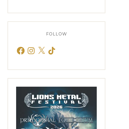
FOLLOW
Facebook
Instagram
X
TikTok