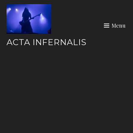
Skip
to
content
Menu
ACTA INFERNALIS