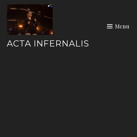
Skip
to
content
Menu
ACTA INFERNALIS