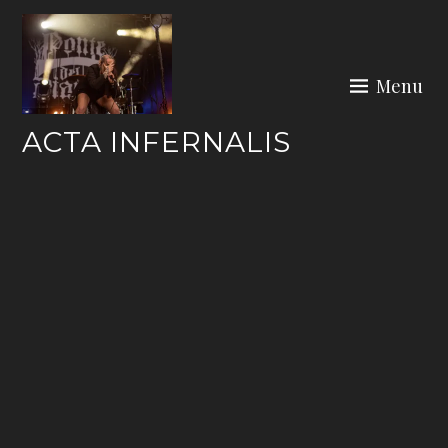
Skip
to
content
Menu
ACTA INFERNALIS