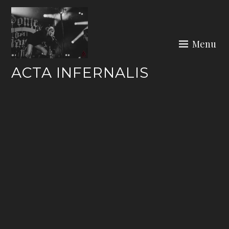
Skip
to
content
Menu
ACTA INFERNALIS