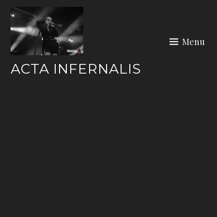
Skip
to
content
Menu
ACTA INFERNALIS