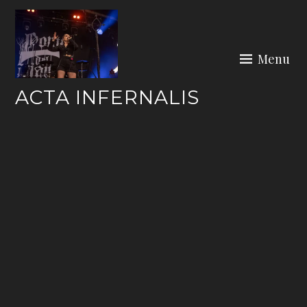
Skip
to
content
Menu
ACTA INFERNALIS