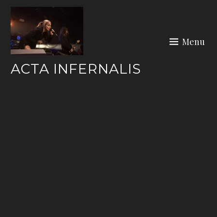
Skip
to
content
Menu
ACTA INFERNALIS