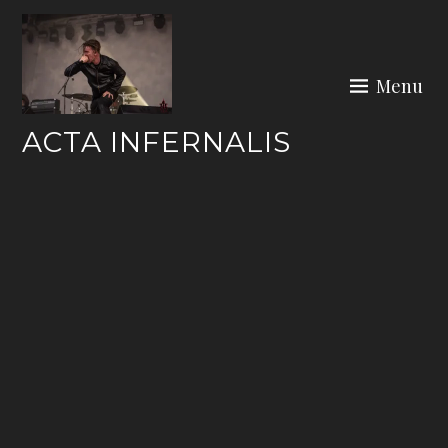
Skip
to
content
Menu
ACTA INFERNALIS