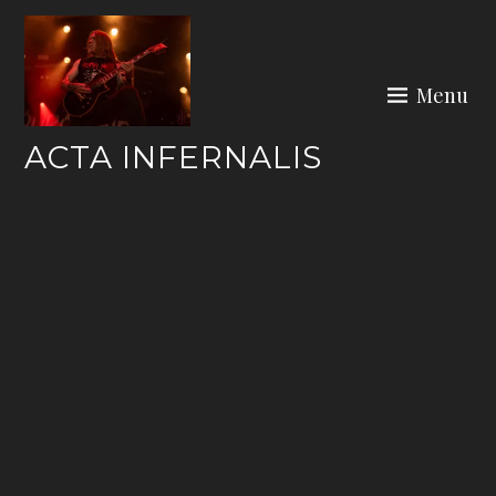
Skip
to
content
Menu
ACTA INFERNALIS