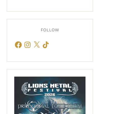
FOLLOW
Facebook
Instagram
X
TikTok